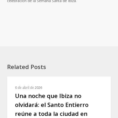
celebración de la Semana Santa de Ibiza.
Related Posts
Una
NOTICIAS
noche
6 de abril de 2026
que
Una noche que Ibiza no
Ibiza
olvidará: el Santo Entierro
no
reúne a toda la ciudad en
olvidará: