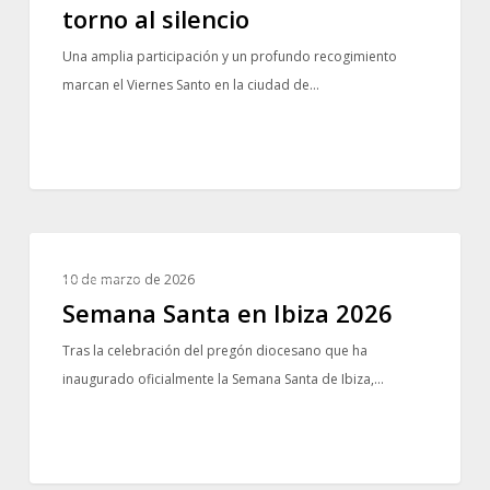
el
torno al silencio
Santo
Una amplia participación y un profundo recogimiento
Entierro
marcan el Viernes Santo en la ciudad de…
reúne
a
toda
la
ciudad
en
Semana
torno
NOTICIAS
Santa
10 de marzo de 2026
al
en
Semana Santa en Ibiza 2026
silencio
Ibiza
Tras la celebración del pregón diocesano que ha
2026
inaugurado oficialmente la Semana Santa de Ibiza,…