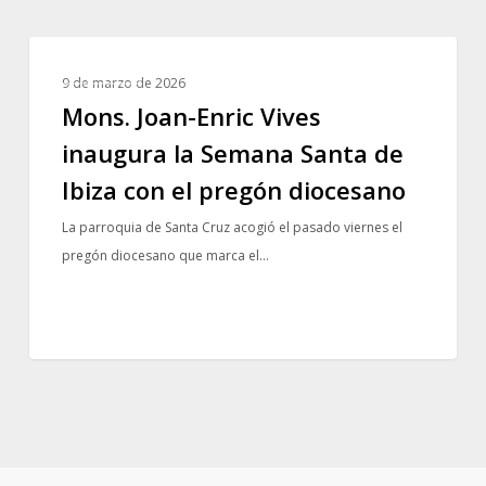
Mons.
NOTICIAS
Joan-
9 de marzo de 2026
Enric
Mons. Joan-Enric Vives
Vives
inaugura la Semana Santa de
inaugura
Ibiza con el pregón diocesano
la
Semana
La parroquia de Santa Cruz acogió el pasado viernes el
Santa
pregón diocesano que marca el…
de
Ibiza
con
el
pregón
diocesano