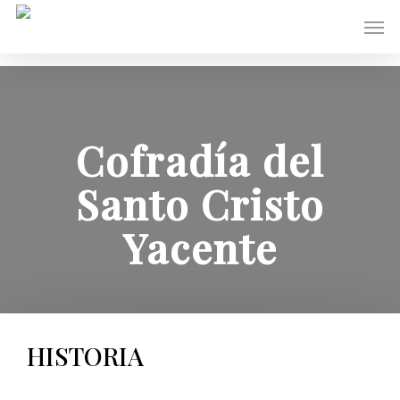
Skip
Menu
to
main
content
​Cofradía del
Santo Cristo
Yacente
HISTORIA