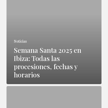
Santa
2025
en
Ibiza:
Todas
Noticias
las
Semana Santa 2025 en
procesiones,
Ibiza: Todas las
fechas
procesiones, fechas y
y
horarios
horarios
El
pregón
de