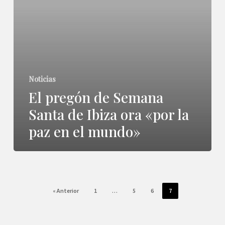
Semana
Santa
de
Ibiza
Noticias
ora
El pregón de Semana
«por
Santa de Ibiza ora «por la
la
paz en el mundo»
paz
en
el
« Anterior
1
…
5
6
7
mundo»