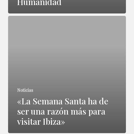
Humanidad
entorno
Patrimonio
«La
de
Semana
la
Santa
Humanidad
ha
de
ser
una
Noticias
razón
«La Semana Santa ha de
más
ser una razón más para
para
visitar Ibiza»
visitar