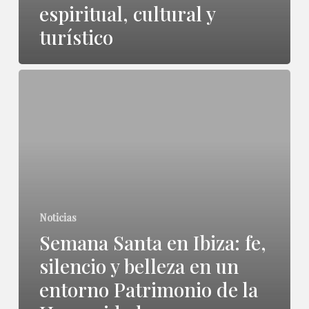
cultural
espiritual, cultural y
y
turístico
turístico
Semana
Santa
en
Ibiza:
fe,
silencio
Noticias
y
Semana Santa en Ibiza: fe,
belleza
silencio y belleza en un
en
entorno Patrimonio de la
un