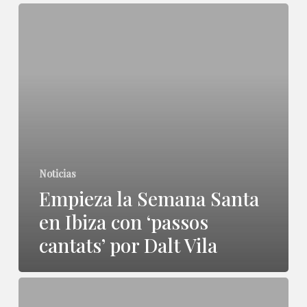
Ibiza»
Empieza
la
Semana
Santa
en
Ibiza
con
Noticias
‘passos
Empieza la Semana Santa
cantats’
en Ibiza con ‘passos
por
cantats’ por Dalt Vila
Dalt
Vila
Semana