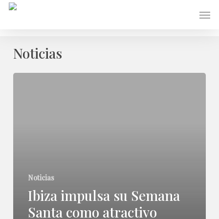
Skip
Menu
to
main
Noticias
content
Ibiza
impulsa
su
Semana
Santa
como
Noticias
atractivo
Ibiza impulsa su Semana
espiritual,
Santa como atractivo